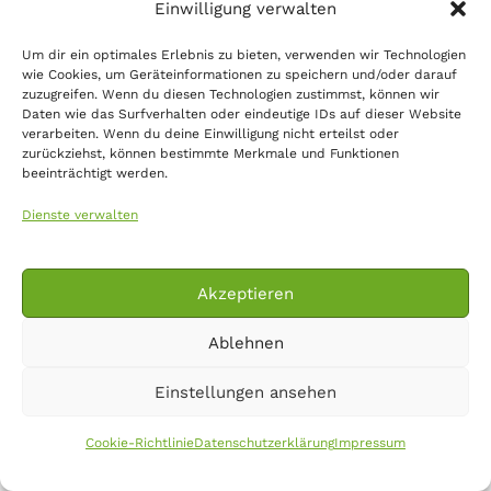
Einwilligung verwalten
der Region. Dabei wird der Maibaum – meist ein
frisch geschlägerter und entasteter Baum –
Um dir ein optimales Erlebnis zu bieten, verwenden wir Technologien
vorbereitet, geschält und für das spätere
wie Cookies, um Geräteinformationen zu speichern und/oder darauf
Aufstellen hergerichtet. Dieser Arbeitsschritt
zuzugreifen. Wenn du diesen Technologien zustimmst, können wir
Daten wie das Surfverhalten oder eindeutige IDs auf dieser Website
gehört zu den wichtigen Vorbereitungen rund um
verarbeiten. Wenn du deine Einwilligung nicht erteilst oder
das Maibaumaufstellen und wird oft
zurückziehst, können bestimmte Merkmale und Funktionen
beeinträchtigt werden.
gemeinschaftlich durchgeführt.
Dienste verwalten
Auch bei uns wurde gemeinschaftlich gearbeitet
und wir möchten uns für das Engagement und die
Teamarbeit der zahlreichen fleißigen Helfer ganz
Akzeptieren
herzlich bedanken!
Ablehnen
Einstellungen ansehen
Cookie-Richtlinie
Datenschutzerklärung
Impressum